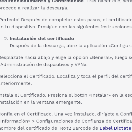
Redireccionamiento y Confirmación
. Tras hacer clic, se
procede a realizar la descarga.
¡Perfecto! Después de completar estos pasos, el certific
en tu dispositivo. Prosigue con las siguientes instrucciones 
Instalación del certificado
Después de la descarga, abre la aplicación «Configura
Desplázate hacia abajo y elige la opción «General», luego s
«Administración de dispositivos y VPN».
Selecciona el Certificado. Localiza y toca el perfil del ce
anteriormente.
Instala el Certificado. Presiona el botón «Instalar» en la 
instalación en la ventana emergente.
Confía en el Certificado. Una vez instalado, dirígete a Con
«Información» > Configuraciones de Confianza de Certificado
nombre del certificado de Text2 Barcode de
Label Dictate