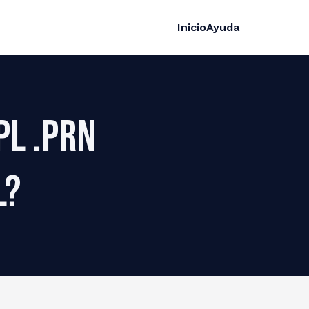
Inicio
Ayuda
PL .PRN
l?