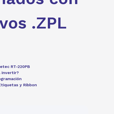
ivos .ZPL
betec RT-220PB
 invertir?
rogramación
Etiquetas y Ribbon