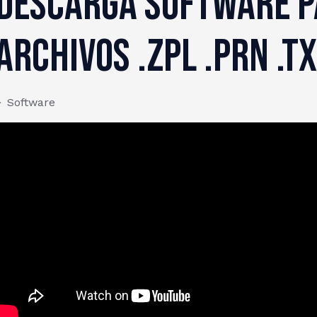
Descarga Software p
archivos .ZPL .PRN .T
Software