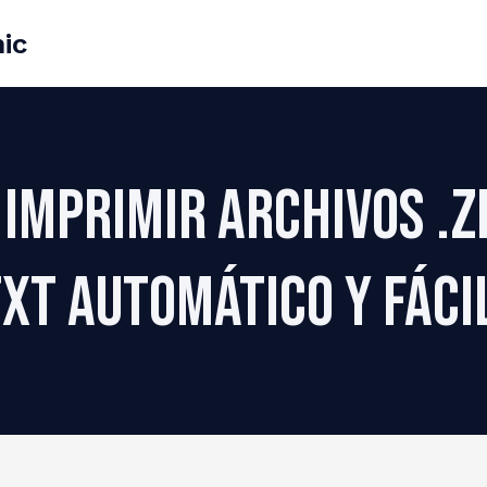
ic
imprimir archivos .Z
TXT automático y fáci